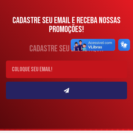
CADASTRE SEU EMAIL E RECEBA NOSSAS
PROMOÇÕES!
cadastre seu email aqui!