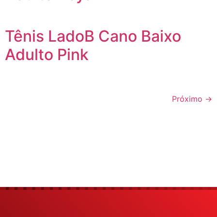
Tênis LadoB Cano Baixo
Adulto Pink
Próximo
→