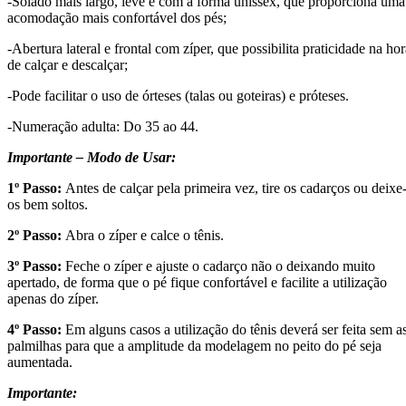
-Solado mais largo, leve e com a forma unissex, que proporciona uma
acomodação mais confortável dos pés;
-Abertura lateral e frontal com zíper, que possibilita praticidade na hor
de calçar e descalçar;
-Pode facilitar o uso de órteses (talas ou goteiras) e próteses.
-Numeração adulta: Do 35 ao 44.
Importante – Modo de Usar:
1º Passo:
Antes de calçar pela primeira vez, tire os cadarços ou deixe
os bem soltos.
2º Passo:
Abra o zíper e calce o tênis.
3º Passo:
Feche o zíper e ajuste o cadarço não o deixando muito
apertado, de forma que o pé fique confortável e facilite a utilização
apenas do zíper.
4º Passo:
Em alguns casos a utilização do tênis deverá ser feita sem a
palmilhas para que a amplitude da modelagem no peito do pé seja
aumentada.
Importante: