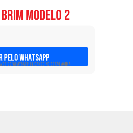
 Brim Modelo 2
R PELO WHATSAPP
AVÉS DO WHATSAPP CLICANDO NO BOTÃO ACIMA