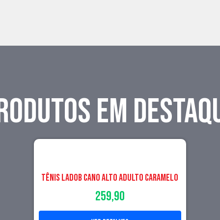
RODUTOS EM DESTAQ
Tênis LadoB Cano Alto Adulto Caramelo
259,90