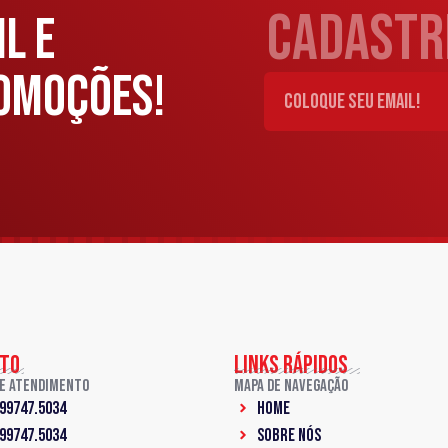
cadastre
L E
OMOÇÕES!
TO
LINKS RÁPIDOS
de Atendimento
Mapa de Navegação
 99747.5034
Home
 99747.5034
Sobre Nós