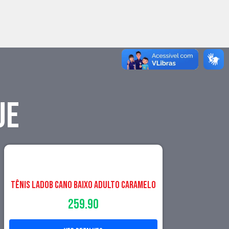
UE
Tênis LadoB Cano Baixo Adulto Caramelo
259.90