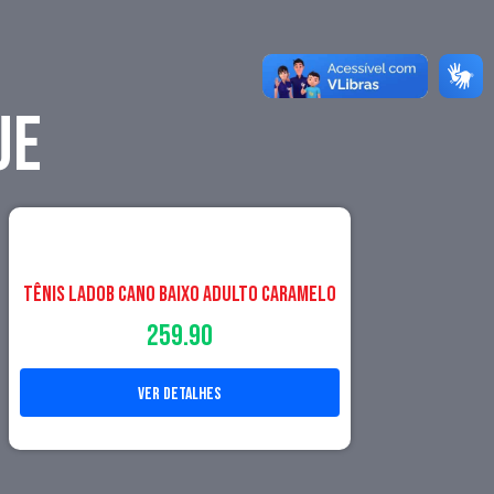
UE
Tênis LadoB Cano Baixo Adulto Caramelo
259.90
ver detalhes