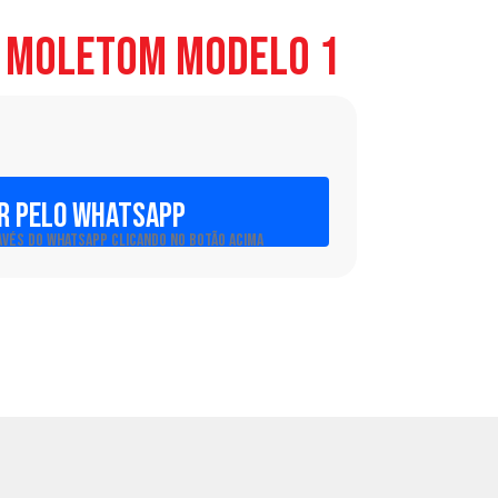
 Moletom Modelo 1
R PELO WHATSAPP
AVÉS DO WHATSAPP CLICANDO NO BOTÃO ACIMA