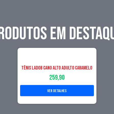
RODUTOS EM DESTAQ
Tênis LadoB Cano Alto Adulto Caramelo
259,90
ver detalhes