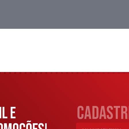
cadastre
L E