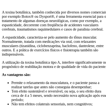
A toxina botulínica, também conhecida por diversos nomes comerciai
por exemplo Botox® ou Dysport®, é uma ferramenta essencial para 
tratamento de algumas doenças neurológicas, como por exemplo, a
espasticidade, decorrente com freqüência de acidentes vasculares
cerebrais, traumatismos raquimedulares e casos de paralisia cerebral.
A espasticidade, caracteriza-se pelo aumento do tônus muscular.
Normalmente, tratada com medicações via oral, com relaxantes
musculares (tizanidina, ciclobenzaprina, baclofeno, dantrolene, entre
outros. E a prática de exercícios físicos e fisioterapia também são
indispensáveis.
A utilização da toxina botulínica tipo A, interfere significativamente n
prognóstico de reabilitação motora e de qualidade de vida do paciente
As vantagens são:
Permite o relaxamento da musculatura, e o paciente passa a
realizar tarefas que antes não conseguia desempenhar;
Tem efeito sustentável e reversível, ou seja, o seu efeito dura
cerca de 4 a 5 meses, sendo necessário nova aplicação após ess
período;
Não tem efeitos colaterais sensoriais, nem congnitivos;