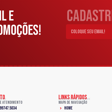
cadastre
L E
OMOÇÕES!
TO
LINKS RÁPIDOS
de Atendimento
Mapa de Navegação
 99747.5034
Home