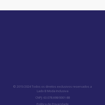
© 2015/2024 Todos os direitos exclusivos reservados a
Lado B Moda Inclusiva
CNPJ: 63.078.698/0001-88
Política de Privacidade